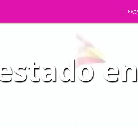
Regí
estado en