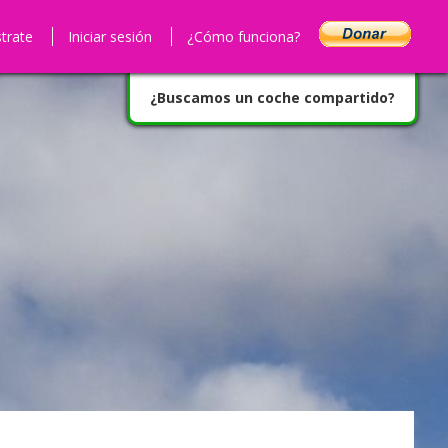
strate
Iniciar sesión
¿Cómo funciona?
¿Buscamos un coche compartido?