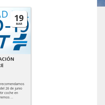
19
MAR
MACIÓN
RE
Os recomendamos
del 26 de junio
ir coche en
eremos …