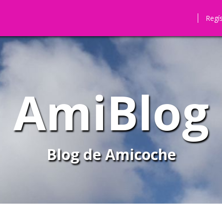
Regí
AmiBlog
Blog de Amicoche