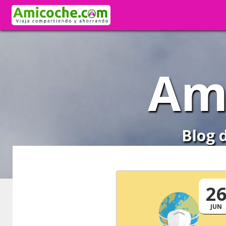
Am
Blog 
2
JUN