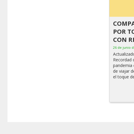
COMPA
POR T
CON R
26 de junio 
Actualizad
Recordad q
pandemia d
de viajar 
el toque d